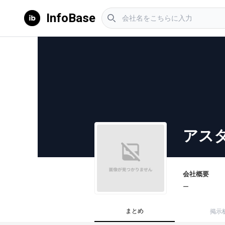
InfoBase
アス
会社概要
ー
まとめ
掲示