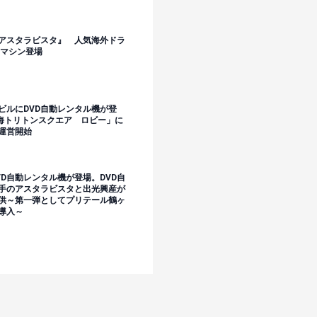
アスタラビスタ』 人気海外ドラ
」マシン登場
ビルにDVD自動レンタル機が登
晴海トリトンスクエア ロビー」に
運営開始
D自動レンタル機が登場。DVD自
手のアスタラビスタと出光興産が
供～第一弾としてプリテール鶴ヶ
導入～