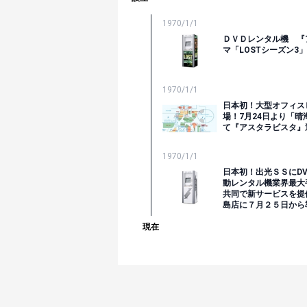
1970/1/1
ＤＶＤレンタル機 『
マ「LOSTシーズン3
1970/1/1
日本初！大型オフィス
場！7月24日より「
て『アスタラビスタ』
1970/1/1
日本初！出光ＳＳにDV
動レンタル機業界最大
共同で新サービスを提
島店に７月２５日から
現在