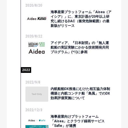
2020/8/20
海事産業プラットフォーム「Aisea（ア
イシア）」に、東京計器が20年以上研
究し続けるDAC（衝突危険範囲）の最
新版がリリース
2020/8/22
アイディア、『日本財団』の「無人運
航船の実証実験にかかる技術開発共同
プログラム」(*1)に参画
2022
2022/9/8
内航船舶DX推進にむけた相互協力体制
構築と内航コンテナ船「島風」でのDX
効果評価実施について
2022/12/3
海事産業向けプラットフォーム
「Aisea」とクラウド録画サービス
「Safie」が連携