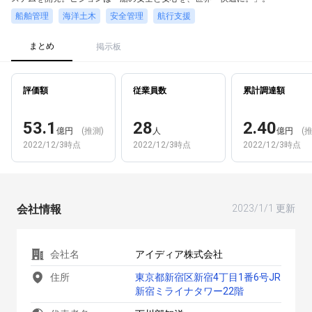
船舶管理
海洋土木
安全管理
航行支援
まとめ
掲示板
評価額
従業員数
累計調達額
53.1
28
2.40
億円
(推測)
人
億円
(
2022/12/3時点
2022/12/3時点
2022/12/3時点
会社情報
2023/1/1 更新
会社名
アイディア株式会社
住所
東京都新宿区新宿4丁目1番6号JR
新宿ミライナタワー22階