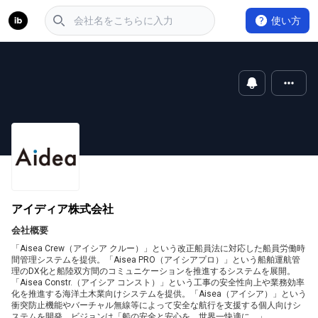
使い方
アイディア株式会社
会社概要
「Aisea Crew（アイシア クルー）」という改正船員法に対応した船員労働時
間管理システムを提供。「Aisea PRO（アイシアプロ）」という船舶運航管
理のDX化と船陸双方間のコミュニケーションを推進するシステムを展開。
「Aisea Constr.（アイシア コンスト）」という工事の安全性向上や業務効率
化を推進する海洋土木業向けシステムを提供。「Aisea（アイシア）」という
衝突防止機能やバーチャル無線等によって安全な航行を支援する個人向けシ
ステムを開発。ビジョンは「船の安全と安心を、世界一快適に。」。