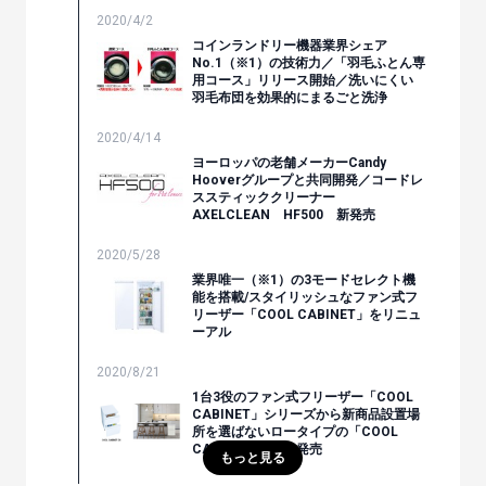
2020/4/2
コインランドリー機器業界シェア
No.1（※1）の技術力／「羽毛ふとん専
用コース」リリース開始／洗いにくい
羽毛布団を効果的にまるごと洗浄
2020/4/14
ヨーロッパの老舗メーカーCandy
Hooverグループと共同開発／コードレ
ススティッククリーナー
AXELCLEAN HF500 新発売
2020/5/28
業界唯一（※1）の3モードセレクト機
能を搭載/スタイリッシュなファン式フ
リーザー「COOL CABINET」をリニュ
ーアル
2020/8/21
1台3役のファン式フリーザー「COOL
CABINET」シリーズから新商品設置場
所を選ばないロータイプの「COOL
CABINET EX」を発売
もっと見る