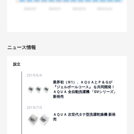
ニュース情報
設立
2019/6/6
業界初（※1）、ＡＱＵＡとＰ＆Ｇが
『ジェルボールコース』 を共同開発！
ＡＱＵＡ 全自動洗濯機 「GVシリーズ」
新発売
2019/7/5
ＡＱＵＡ 次世代タテ型洗濯乾燥機 新発
売