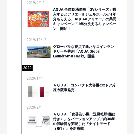
2019/9/14
AQUA 全自動洗濯機「GVシリーズ」購
入するとアリエールジェルボールが1年
分もらえる、AQUA&アリエールの共同
キャンペーン「1年分洗えるキャンペー
ン」開始！
2019/10/12
グローバルな視点で新たなコインラン
ドリーを共創『AQUA Global
Laundromat Hack!』開催
2020
2020/1/11
ＡＱＵＡ コンパクト大容量の2ドア冷
凍冷蔵庫発売
2020/2/1
ＡＱＵＡ 「食器洗い機（送風乾燥機能
付き）」をバージョンアップ／約36dB
の低騒音を実現した『ナイトモード
（※1）』を新搭載