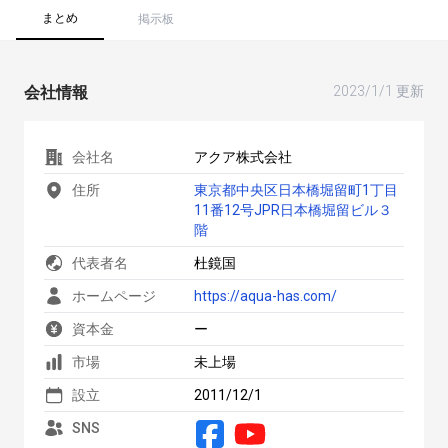
まとめ
掲示板
会社情報
2023/1/1 更新
会社名
アクア株式会社
住所
東京都中央区日本橋堀留町1丁目
11番12号JPR日本橋堀留ビル３
階
代表者名
杜鏡国
ホームページ
https://aqua-has.com/
資本金
ー
市場
未上場
設立
2011/12/1
SNS