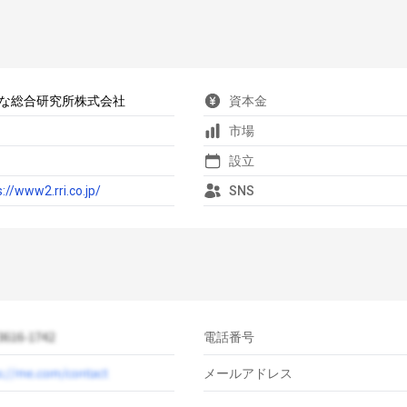
な総合研究所株式会社
資本金
市場
設立
s://www2.rri.co.jp/
SNS
電話番号
メールアドレス