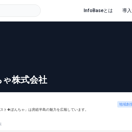
InfoBaseとは
導入
ちゃ株式会社
地域創
スト🍀ぽんちゃ」は房総半島の魅力を広報しています。
板