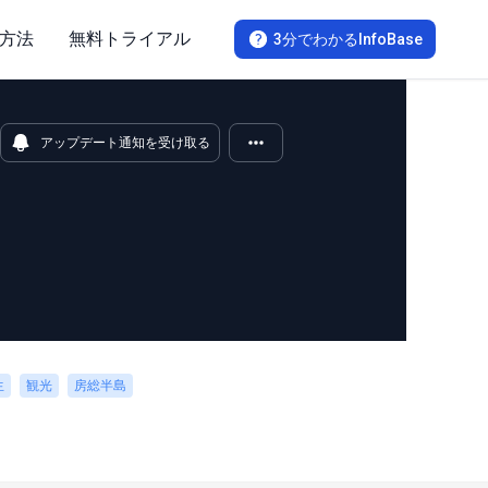
方法
無料トライアル
3分でわかるInfoBase
アップデート通知を受け取る
生
観光
房総半島