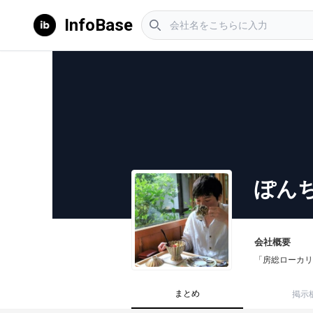
InfoBase
ぽん
会社概要
「房総ローカリ
まとめ
掲示