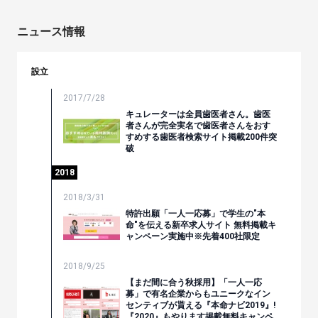
ニュース情報
設立
2017/7/28
キュレーターは全員歯医者さん。歯医
者さんが完全実名で歯医者さんをおす
すめする歯医者検索サイト掲載200件突
破
2018
2018/3/31
特許出願「一人一応募」で学生の"本
命"を伝える新卒求人サイト 無料掲載キ
ャンペーン実施中※先着400社限定
2018/9/25
【まだ間に合う秋採用】「一人一応
募」で有名企業からもユニークなイン
センティブが貰える『本命ナビ2019』!
『2020』もやります掲載無料キャンペ