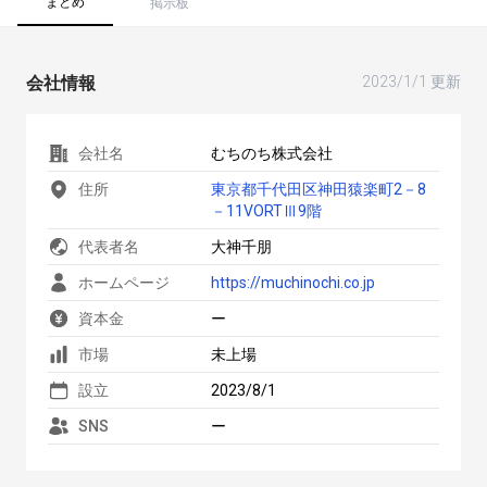
まとめ
掲示板
会社情報
2023/1/1 更新
会社名
むちのち株式会社
住所
東京都千代田区神田猿楽町2－8
－11VORTⅢ9階
代表者名
大神千朋
ホームページ
https://muchinochi.co.jp
資本金
ー
市場
未上場
設立
2023/8/1
SNS
ー