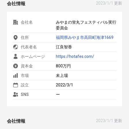
会社情報
2023/1/1 更新
会社名
みやまの蛍丸フェスティバル実行
委員会
住所
福岡県みやま市高田町海津1669
代表者名
江良智香
ホームページ
https://hotafes.com/
資本金
800万円
市場
未上場
設立
2022/3/1
SNS
ー
会社情報
2023/1/1 更新