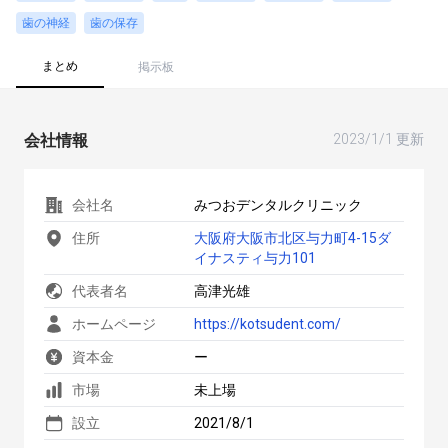
歯の神経
歯の保存
まとめ
掲示板
会社情報
2023/1/1 更新
会社名
みつおデンタルクリニック
住所
大阪府大阪市北区与力町4-15ダ
イナスティ与力101
代表者名
高津光雄
ホームページ
https://kotsudent.com/
資本金
ー
市場
未上場
設立
2021/8/1