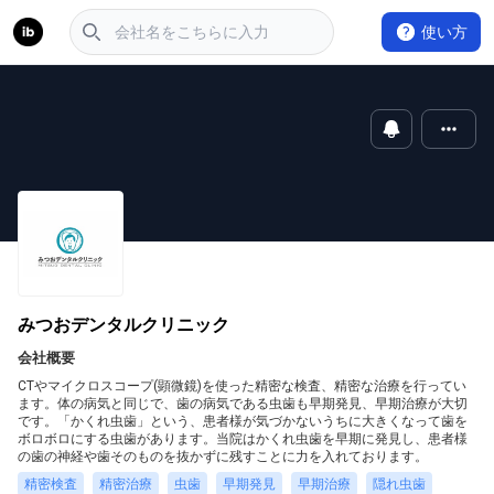
使い方
みつおデンタルクリニック
会社概要
CTやマイクロスコープ(顕微鏡)を使った精密な検査、精密な治療を行ってい
ます。体の病気と同じで、歯の病気である虫歯も早期発見、早期治療が大切
です。「かくれ虫歯」という、患者様が気づかないうちに大きくなって歯を
ボロボロにする虫歯があります。当院はかくれ虫歯を早期に発見し、患者様
の歯の神経や歯そのものを抜かずに残すことに力を入れております。
精密検査
精密治療
虫歯
早期発見
早期治療
隠れ虫歯