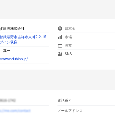
ず建設株式会社
資本金
都武蔵野市吉祥寺東町2-2-15
市場
ブイン荻窪
設立
 真一
SNS
://www.clubinn.jp/
電話番号
メールアドレス