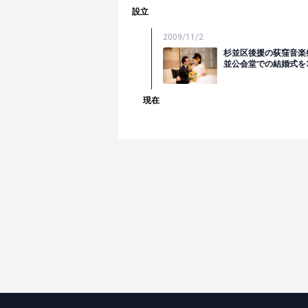
設立
2009/11/2
杉並区後援の荻窪音楽
並公会堂での結婚式を
現在