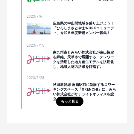
2023/7/6
広島県の中山間地域を盛り上げよう！
「ひろしまさとやまWORKコミュニテ
ィ」令和５年度新規メンバー募集！
2023/7/15
南九州市とみらい株式会社が進出協定
を締結。天草市で展開する、テレワー
クを活用した地方創生モデルを汎用化
し、地域人材の活躍を目指す。
2023/7/28
秋田新幹線 角館駅前に新設するコワー
キングスペース「ORENCHI」に、みら
い株式会社がサテライトオフィスを設
立
もっと見る