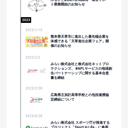
ト業務開始のお知らせ
2023
2023/1/15
熊本県天草市に進出した最先端企業を
体感できる「天草進出企業フェア」開
催のお知らせ
2023/2/2
みらい株式会社と株式会社ネットプロ
テクションズ、 BNPLサービスの地域創
生パートナーシップに関する基本合意
書を締結
2023/2/28
広島県立加計高等学校との包括連携協
定締結について
2023/6/28
みらい株式会社 スポーツ庁が推進する
プロジェクト「Sport in Life」に参画