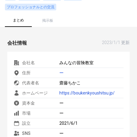
プロフェッショナルとの交流
まとめ
掲示板
会社情報
2023/1/1 更新
会社名
みんなの冒険教室
住所
ー
代表者名
齋藤ちかこ
ホームページ
https://boukenkyoushitsu.jp/
資本金
ー
市場
ー
設立
2021/6/1
SNS
ー