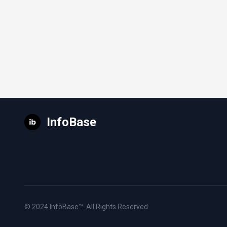
InfoBase
© 2024
InfoBase™
. All Rights Reserved.