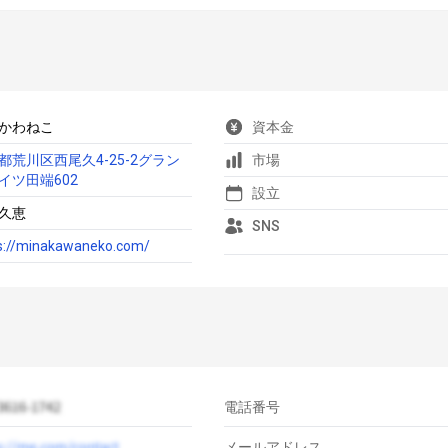
かわねこ
資本金
都荒川区西尾久4-25-2グラン
市場
イツ田端602
設立
久恵
SNS
s://minakawaneko.com/
電話番号
メールアドレス