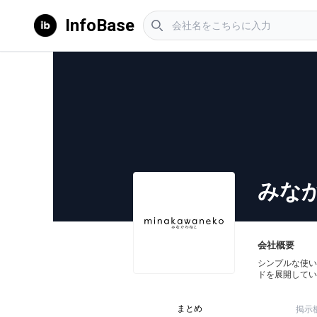
InfoBase
みな
会社概要
シンプルな使い
ドを展開してい
まとめ
掲示