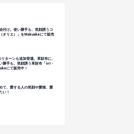
絵付け。使い勝手も、笑顔誘うコ
（オリエ）」をMakuakeにて販売
のリターンも追加登場。革財布に、
い勝手も、笑顔誘う革財布「ori・
uakeにて販売中！
めて、愛する人の笑顔や愛猫、愛
たい！