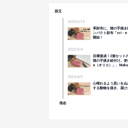
設立
2023/2/13
革財布に、猫の手描き
ンパクト財布「ori・e
開始！
2023/3/4
目標達成！2個セット
猫の手描き絵付け。使
e（オリエ）」、Mak
2023/4/3
心晴れるよう思いを込
する動物を描き、届け
現在