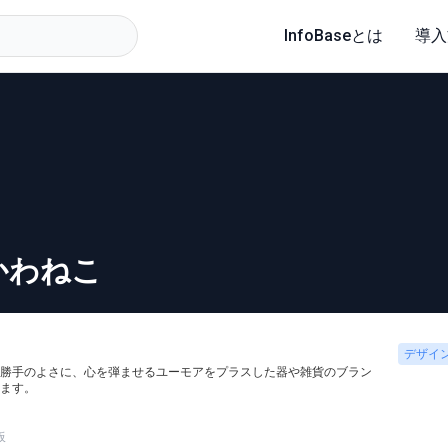
InfoBaseとは
導入
かわねこ
デザイ
勝手のよさに、心を弾ませるユーモアをプラスした器や雑貨のブラン
ます。
板