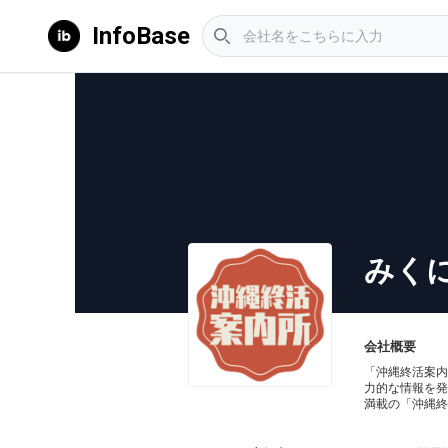
InfoBase
みく
会社概要
「沖縄終活案内
力的な情報を発
満載の「沖縄終