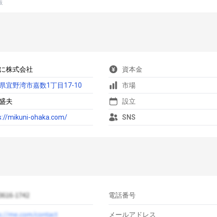
板
に株式会社
資本金
県宜野湾市嘉数1丁目17-10
市場
盛夫
設立
s://mikuni-ohaka.com/
SNS
電話番号
メールアドレス