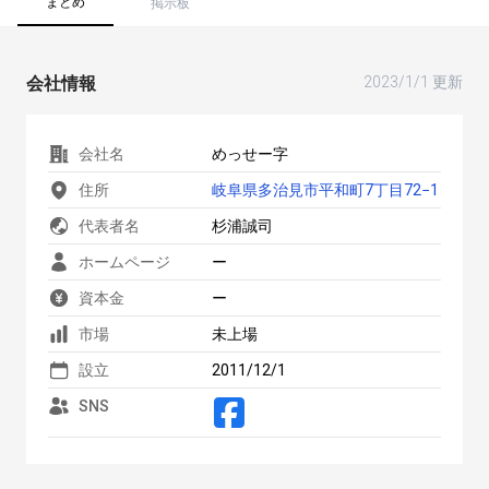
まとめ
掲示板
会社情報
2023/1/1 更新
会社名
めっせー字
住所
岐阜県多治見市平和町7丁目72−1
代表者名
杉浦誠司
ホームページ
ー
資本金
ー
市場
未上場
設立
2011/12/1
SNS