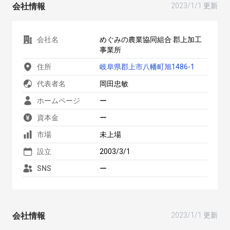
会社情報
2023/1/1 更新
会社名
めぐみの農業協同組合 郡上加工
事業所
住所
岐阜県郡上市八幡町旭1486-1
代表者名
岡田忠敏
ホームページ
ー
資本金
ー
市場
未上場
設立
2003/3/1
SNS
ー
会社情報
2023/1/1 更新