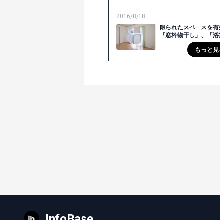
2016/8/18
限られたスペースを有
「窓枠物干し」、「浴
もっと見
InfoBase