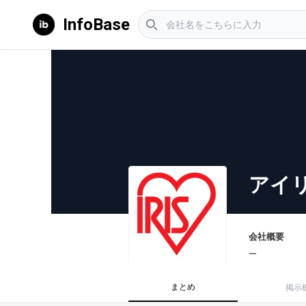
InfoBase
アイ
会社概要
ー
まとめ
掲示