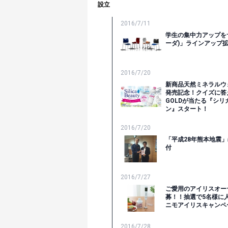
設立
2016/7/11
学生の集中力アップをサ
ーダ)」ラインアップ
2016/7/20
新商品天然ミネラルウ
発売記念！クイズに答
GOLDが当たる『シ
ン』スタート！
2016/7/20
「平成28年熊本地震」
付
2016/7/27
ご愛用のアイリスオー
募！！抽選で5名様に
ニモアイリスキャンペ
2016/7/28