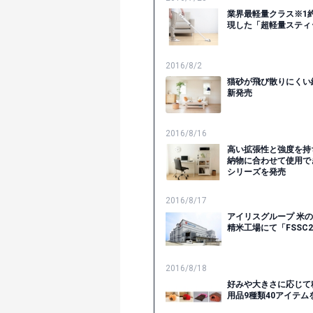
業界最軽量クラス※1約
現した「超軽量スティ
2016/8/2
猫砂が飛び散りにくい
新発売
2016/8/16
高い拡張性と強度を持
納物に合わせて使用で
シリーズを発売
2016/8/17
アイリスグループ 米
精米工場にて「FSSC2
2016/8/18
好みや大きさに応じて
用品9種類40アイテム