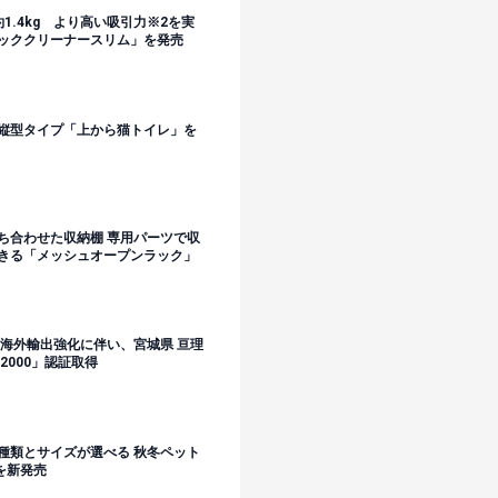
1.4kg より高い吸引力※2を実
ッククリーナースリム」を発売
縦型タイプ「上から猫トイレ」を
ち合わせた収納棚 専用パーツで収
きる「メッシュオープンラック」
の海外輸出強化に伴い、宮城県 亘理
2000」認証取得
種類とサイズが選べる 秋冬ペット
を新発売