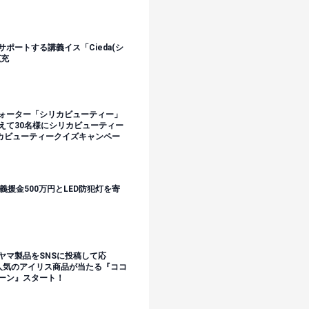
ポートする講義イス「Cieda(シ
拡充
ォーター「シリカビューティー」
えて30名様にシリカビューティー
リカビューティークイズキャンペー
義援金500万円とLED防犯灯を寄
ヤマ製品をSNSに投稿して応
人気のアイリス商品が当たる『ココ
ーン』スタート！