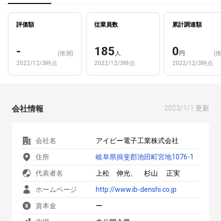
評価額
従業員数
累計調達額
-
185
0
(推測)
人
円
(
2022/12/3時点
2022/12/3時点
2022/12/3時点
会社情報
2023/1/1 更新
会社名
アイビー電子工業株式会社
住所
岐阜県揖斐郡池田町宮地1076-1
代表者名
上松 伸光、 杉山 正実
ホームページ
http://www.ib-denshi.co.jp
資本金
ー