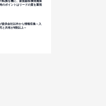
の転換を機に、新規顧客獲得施策
時のポイントはリードの質を重視
割が提供会社以外から情報収集～入
司と共有が8割以上～