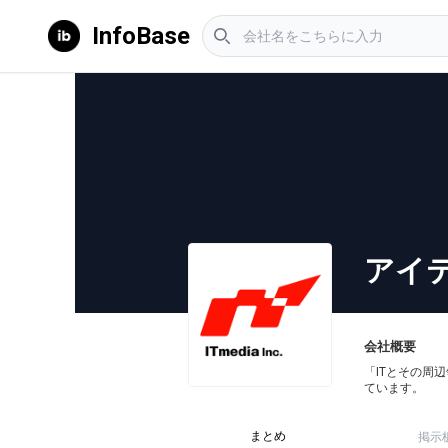
InfoBase
アイ
会社概要
「ITとその周
ています。
まとめ
掲示