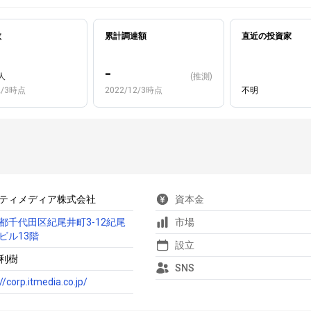
数
累計調達額
直近の投資家
-
人
(推測)
2/3時点
2022/12/3時点
不明
ティメディア株式会社
資本金
都千代田区紀尾井町3-12紀尾
市場
ビル13階
設立
利樹
SNS
//corp.itmedia.co.jp/