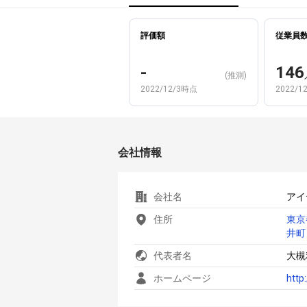
評価額
従業員
-
146
(推測)
2022/12/3時点
2022/1
会社情報
会社名
アイ
住所
東京
井町
代表者名
大槻
ホームページ
http: