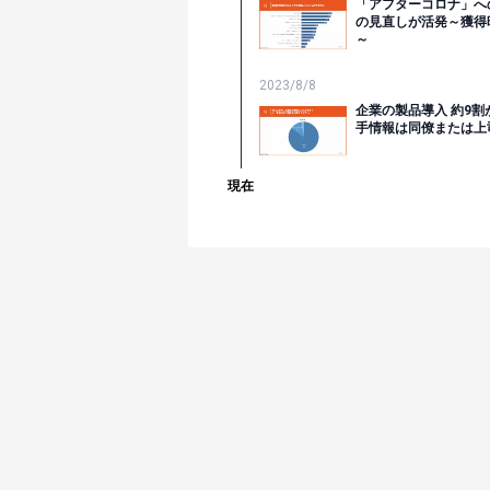
「アフターコロナ」へ
の見直しが活発～獲得
～
2023/8/8
企業の製品導入 約9
手情報は同僚または上
現在