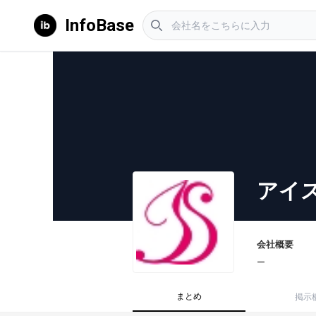
InfoBase
アイ
会社概要
ー
まとめ
掲示