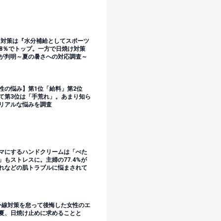
暑さ対策は『水分補給としてスポーツ
28％でトップ。一方で日焼け対策
が判明～夏の暑さへの対応調査～
性の悩み】第1位「給料」第2位
て第3位は「手荒れ」。あまり知ら
リアルな悩みを調査
マにするハンドクリームは「べた
もストレスに。主婦の77.4%が
れなどの肌トラブルに悩まされて
外線対策を怠って後悔した女性のエ
夏、日焼け止めに求めることと