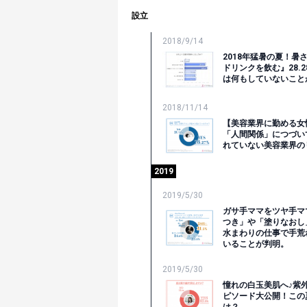
設立
2018/9/14
2018年猛暑の夏！
ドリンクを飲む』28.
は何もしていないこと
2018/11/14
【美容業界に勤める女
「人間関係」につづい
れていない美容業界の
2019
2019/5/30
ガサ手ママをツヤ手マ
つき」や「塗りなおし」
水まわりの仕事で手荒
いることが判明。
2019/5/30
憧れの白玉美肌へ♪紫
ピソード大公開！この