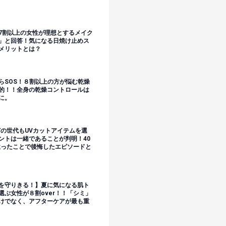
7割以上の女性が理想とするメイク
」と回答！気になる日焼け止めス
メリットとは？
らSOS！８割以上の方が悩む乾燥
的！！全身の乾燥コントロールは
に。
どの世代もUVカットアイテムを選
ントは一緒であることが判明！40
怠ったことで後悔したエピソードと
を守りきる！】夏に気になる肌ト
選ぶ女性が８割over！！「シミ」
けでなく、アフターケアが最も重