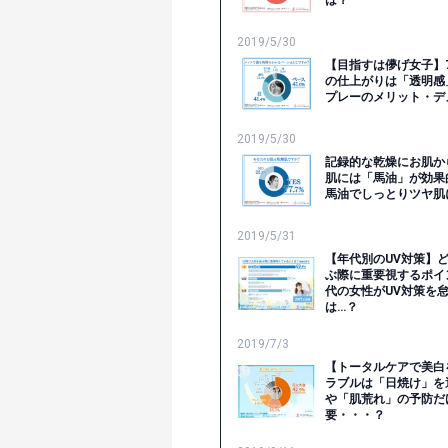
は？
2019/5/30
【目指すは儚げ女子】
の仕上がりは「透明感
プレーのメリット・デ
2019/5/30
記録的な乾燥にお肌か
肌には「馬油」が効果
馬油でしっとりツヤ肌
2019/5/31
【年代別のUV対策】
ぶ際に重要視するポイ
代の女性がUV対策を
は…？
2019/7/3
【トータルケアで美白
ラブルは「日焼け」を
や「肌荒れ」の予防だ
要・・・？