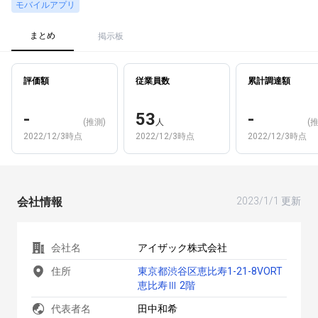
モバイルアプリ
まとめ
掲示板
評価額
従業員数
累計調達額
-
53
-
(推測)
人
(
2022/12/3時点
2022/12/3時点
2022/12/3時点
会社情報
2023/1/1 更新
会社名
アイザック株式会社
住所
東京都渋谷区恵比寿1-21-8VORT
恵比寿Ⅲ 2階
代表者名
田中和希