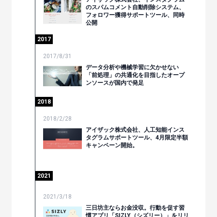
のスパムコメント自動削除システム、
フォロワー獲得サポートツール、同時
公開
2017
2017/8/31
データ分析や機械学習に欠かせない
「前処理」の共通化を目指したオープ
ンソースが国内で発足
2018
2018/2/28
アイザック株式会社、人工知能インス
タグラムサポートツール、4月限定半額
キャンペーン開始。
2021
2021/3/18
三日坊主ならお金没収。行動を促す習
慣アプリ「SIZLY（シズリー）」をリリ