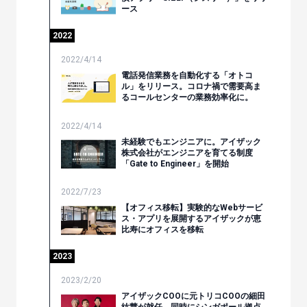
ース
2022
2022/4/14
電話発信業務を自動化する「オトコ
ル」をリリース。コロナ禍で需要高ま
るコールセンターの業務効率化に。
2022/4/14
未経験でもエンジニアに。アイザック
株式会社がエンジニアを育てる制度
「Gate to Engineer」を開始
2022/7/23
【オフィス移転】実験的なWebサービ
ス・アプリを展開するアイザックが恵
比寿にオフィスを移転
2023
2023/2/20
アイザックCOOに元トリコCOOの細田