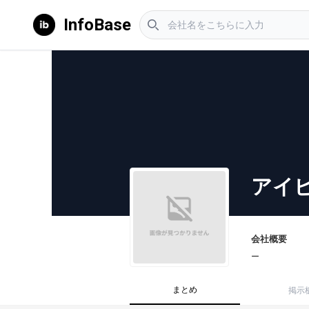
InfoBase
アイ
会社概要
ー
まとめ
掲示