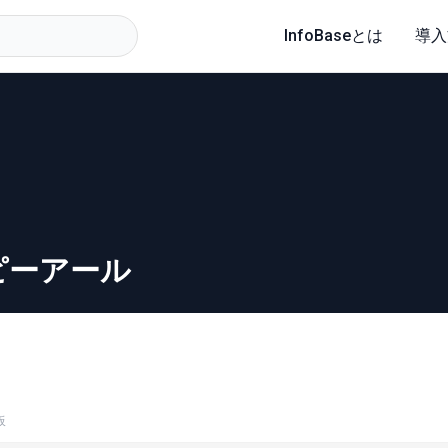
InfoBaseとは
導入
ピーアール
板