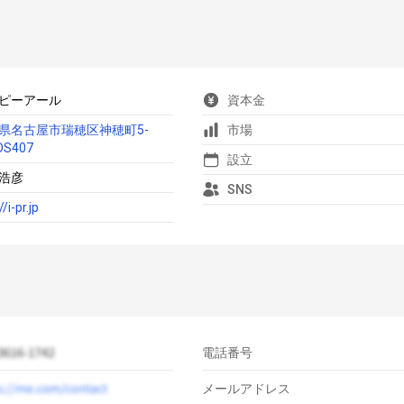
ピーアール
資本金
県名古屋市瑞穂区神穂町5-
市場
DS407
設立
浩彦
SNS
//i-pr.jp
電話番号
メールアドレス