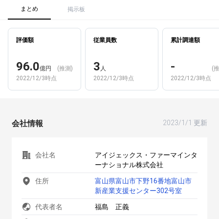
まとめ
掲示板
評価額
従業員数
累計調達額
96.0
3
-
億円
(推測)
人
(
2022/12/3時点
2022/12/3時点
2022/12/3時点
会社情報
2023/1/1 更新
会社名
アイジェックス・ファーマインタ
ーナショナル株式会社
住所
富山県富山市下野16番地富山市
新産業支援センター302号室
代表者名
福島 正義