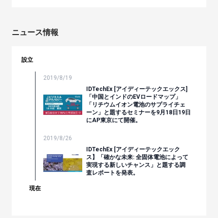
ニュース情報
設立
2019/8/19
IDTechEx [アイディーテックエックス]
「中国とインドのEVロードマップ」
「リチウムイオン電池のサプライチェ
ーン」と題するセミナーを9月18日19日
にAP東京にて開催。
2019/8/26
IDTechEx [アイディーテックエック
ス】「確かな未来: 全固体電池によって
実現する新しいチャンス」と題する調
査レポートを発表。
現在