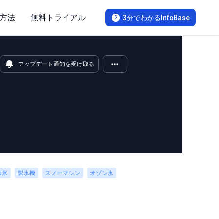
方法
無料トライアル
3分でわかるInfoBase
アップデート通知を受け取る
製氷
製氷機
スノーマシン
オゾン氷