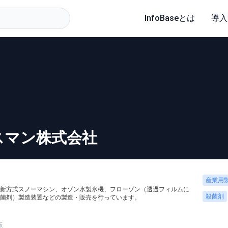
InfoBaseとは
導入
スマン株式会社
産業用
新方式スノーマシン、オゾン氷製氷機、フローゾン（透過フィルムに
殺菌剤
菌剤）製造装置などの製造・販売を行っています。
板