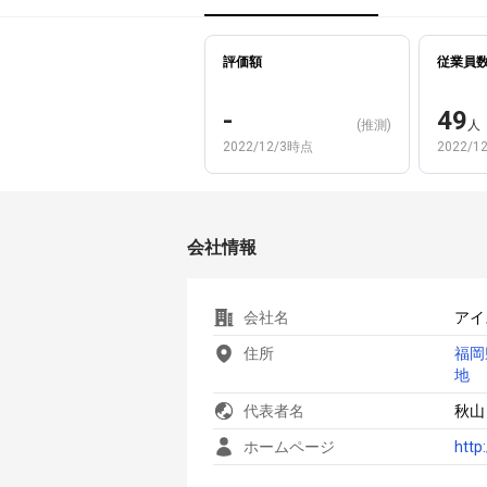
評価額
従業員
-
49
(推測)
人
2022/12/3時点
2022/1
会社情報
会社名
アイ
住所
福岡
地
代表者名
秋山
ホームページ
http