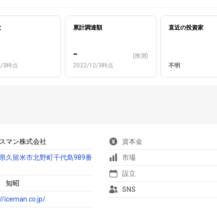
数
累計調達額
直近の投資家
-
(推測)
2/3時点
2022/12/3時点
不明
スマン株式会社
資本金
県久留米市北野町千代島989番
市場
設立
 知昭
SNS
://iceman.co.jp/