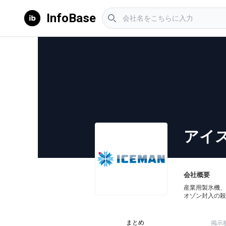
InfoBase
アイ
会社概要
産業用製氷機、
オゾン封入の殺
まとめ
掲示