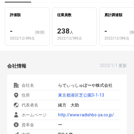
評価額
従業員数
累計調達額
-
238
-
(推測)
人
(
2022/12/3時点
2022/12/3時点
2022/12/3時点
会社情報
2023/1/1 更新
会社名
らでぃっしゅぼーや株式会社
住所
東京都港区芝公園3-1-13
代表者名
緒方 大助
ホームページ
http://www.radishbo-ya.co.jp/
資本金
ー