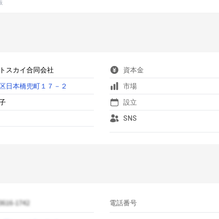
板
トスカイ合同会社
資本金
区日本橋兜町１７－２
市場
子
設立
SNS
電話番号