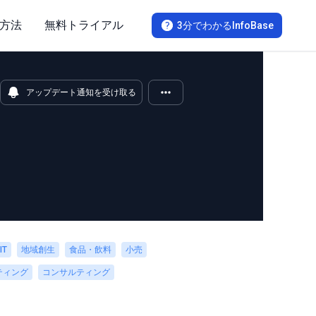
方法
無料トライアル
3分でわかるInfoBase
アップデート通知を受け取る
IT
地域創生
食品・飲料
小売
ティング
コンサルティング