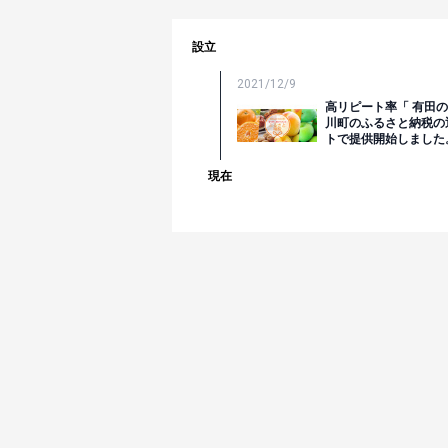
設立
2021/12/9
高リピート率「 有田
川町のふるさと納税の
トで提供開始しました
現在