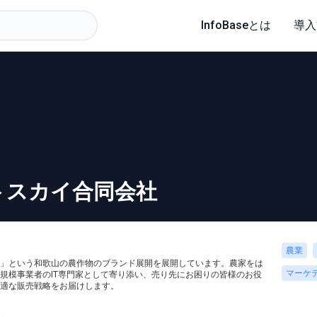
InfoBaseとは
導入
トスカイ合同会社
農業
」という和歌山の農作物のブランド展開を展開しています。農家をは
マーケ
規模事業者のIT専門家として寄り添い、売り先にお困りの皆様のお役
適な販売戦略をお届けします。