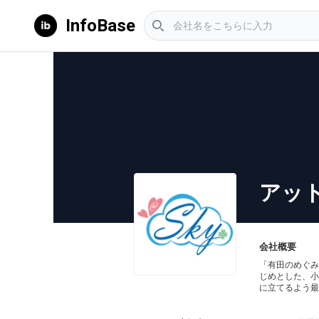
InfoBase
アッ
会社概要
「有田のめぐみ
じめとした、小
に立てるよう最