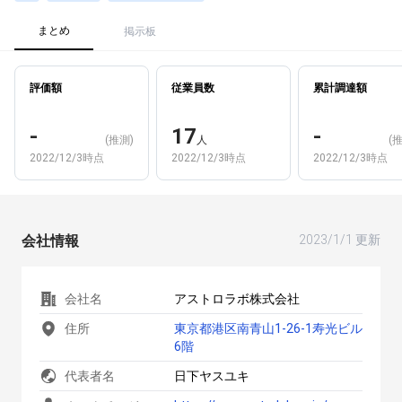
まとめ
掲示板
評価額
従業員数
累計調達額
-
17
-
(推測)
人
(
2022/12/3時点
2022/12/3時点
2022/12/3時点
会社情報
2023/1/1 更新
会社名
アストロラボ株式会社
住所
東京都港区南青山1-26-1寿光ビル
6階
代表者名
日下ヤスユキ