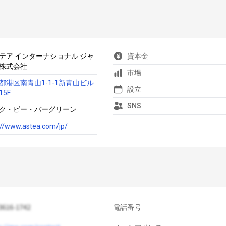
テア インターナショナル ジャ
資本金
株式会社
市場
都港区南青山1-1-1新青山ビル
設立
15F
SNS
ク・ビー・バーグリーン
://www.astea.com/jp/
電話番号