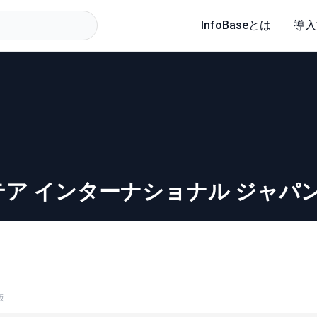
InfoBaseとは
導入
テア インターナショナル ジャパ
板