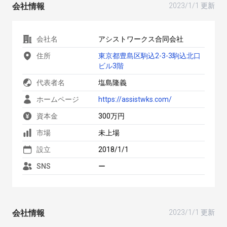
会社情報
2023/1/1 更新
会社名
アシストワークス合同会社
住所
東京都豊島区駒込2-3-3駒込北口
ビル3階
代表者名
塩島隆義
ホームページ
https://assistwks.com/
資本金
300万円
市場
未上場
設立
2018/1/1
SNS
ー
会社情報
2023/1/1 更新