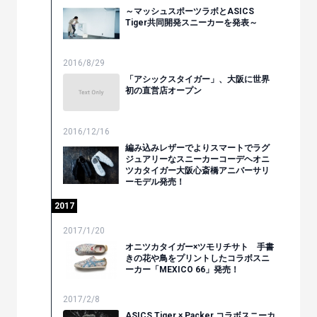
～マッシュスポーツラボとASICS
Tiger共同開発スニーカーを発表～
2016/8/29
「アシックスタイガー」、大阪に世界
初の直営店オープン
2016/12/16
編み込みレザーでよりスマートでラグ
ジュアリーなスニーカーコーデヘオニ
ツカタイガー大阪心斎橋アニバーサリ
ーモデル発売！
2017
2017/1/20
オニツカタイガー×ツモリチサト 手書
きの花や鳥をプリントしたコラボスニ
ーカー「MEXICO 66」発売！
2017/2/8
ASICS Tiger × Packer コラボスニーカ