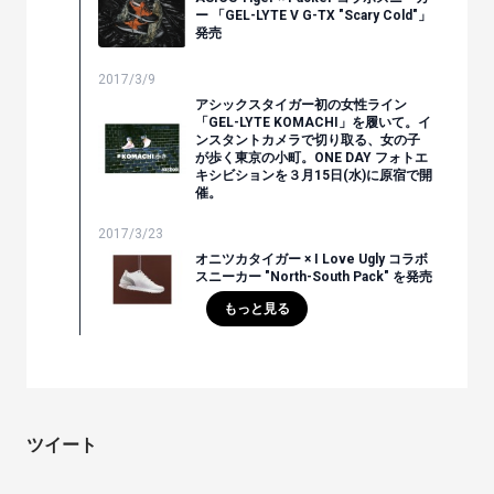
ー 「GEL-LYTE V G-TX "Scary Cold"」
発売
2017/3/9
アシックスタイガー初の女性ライン
「GEL-LYTE KOMACHI」を履いて。イ
ンスタントカメラで切り取る、女の子
が歩く東京の小町。ONE DAY フォトエ
キシビションを３月15日(水)に原宿で開
催。
2017/3/23
オニツカタイガー × I Love Ugly コラボ
スニーカー "North-South Pack" を発売
もっと見る
ツイート