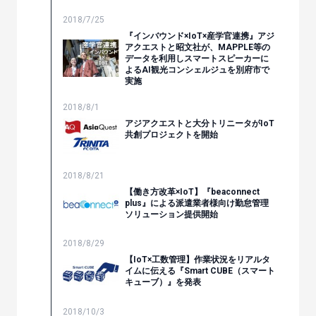
2018/7/25
『インバウンド×IoT×産学官連携』アジ
アクエストと昭文社が、MAPPLE等の
データを利用しスマートスピーカーに
よるAI観光コンシェルジュを別府市で
実施
2018/8/1
アジアクエストと大分トリニータがIoT
共創プロジェクトを開始
2018/8/21
【働き方改革×IoT】『beaconnect
plus』による派遣業者様向け勤怠管理
ソリューション提供開始
2018/8/29
【IoT×工数管理】作業状況をリアルタ
イムに伝える『Smart CUBE（スマート
キューブ）』を発表
2018/10/3