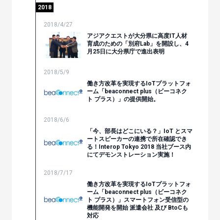
2018
2018/4/27
アジアクエストが大分県に高度IT人材
育成のための「別府Lab」を開設し、4
月25日に大分県庁で進出表明
2018/5/9
働き方改革を実現するIoTプラットフォ
ーム「beaconnect plus（ビーコネク
ト プラス）」の提供開始。
2018/6/6
「今、部長はどこにいる？」IoT とスマ
ートスピーカーの連携で所在確認でき
る！Interop Tokyo 2018 当社ブース内
にてデモンストレーション実施！
2018/7/17
働き方改革を実現するIoTプラットフォ
ーム「beaconnect plus（ビーコネク
ト プラス）」スマートフォン受信型の
機能開発を開始 派遣会社 及び BtoCも
対応