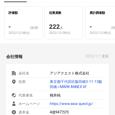
評価額
従業員数
累計調達額
-
222
-
(推測)
人
(
2022/12/3時点
2022/12/3時点
2022/12/3時点
会社情報
2023/1/1 更新
会社名
アジアクエスト株式会社
住所
東京都千代田区飯田橋3-11-13飯
田橋 i-MARK ANNEX 6F
代表者名
桃井純
ホームページ
https://www.asia-quest.jp/
資本金
4億947万円