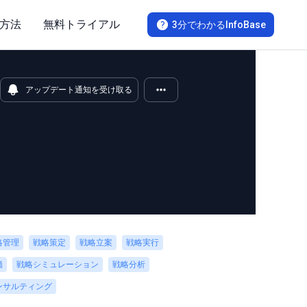
方法
無料トライアル
3分でわかるInfoBase
アップデート通知を受け取る
略管理
戦略策定
戦略立案
戦略実行
価
戦略シミュレーション
戦略分析
ンサルティング