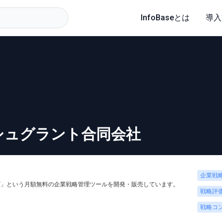
InfoBaseとは
導入
シュグラント合同会社
企業戦
ckPiT」という月額無料の企業戦略管理ツールを開発・販売しています。
戦略評
戦略コ