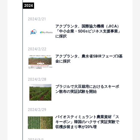
2024
2024/2/21
アクプランタ、国際協力機構（JICA）
「中小企業・SDGsビジネス支援事業」
に採択
2024/2/22
アクプランタ、農水省SBIRフェーズ3基
金に採択
2024/2/28
ブラジルで大豆栽培におけるスキーポ
ン散布の実証試験を開始
2024/2/29
バイオスティミュラント農業資材「ス
キーポン」韓国のハクサイ実証実験で
収穫歩留まり率が20%増