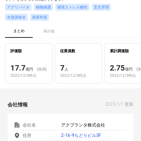
アグリバイオ
植物保護
環境ストレス耐性
芝生管理
水資源保全
病害対策
まとめ
掲示板
評価額
従業員数
累計調達額
17.7
7
2.75
億円
(推測)
人
億円
(
2022/12/3時点
2022/12/3時点
2022/12/3時点
会社情報
2023/1/1 更新
会社名
アクプランタ株式会社
住所
2-16-9ちどりビル3F