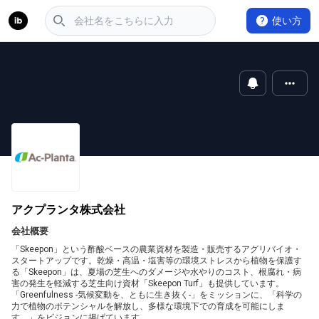
使い方
アクプランタ株式会社
会社概要
「Skeepon」という酢酸ベースの農業資材を製造・販売するアグリバイオ・
スタートアップです。乾燥・高温・塩害等の環境ストレスから植物を保護す
る「Skeepon」は、夏場の芝生へのダメージや水やりのコスト、根腐れ・病
害の発生を軽減する芝生向け資材「Skeepon Turf」も提供しています。
「Greenfulness -気候変動を、ともに生き抜く-」をミッションに、「科学の
力で植物のポテンシャルを解放し、多様な環境下での育成を可能にしま
す。」をビジョンに掲げています。