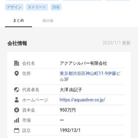
デザイン
ストリート
渋谷
まとめ
掲示板
会社情報
2023/1/1 更新
会社名
アクアシルバー有限会社
住所
東京都渋谷区神山町11-9伊藤ビ
ル3F
代表者名
大澤 由記子
ホームページ
https://aquasilver.co.jp/
資本金
950万円
市場
ー
設立
1992/12/1