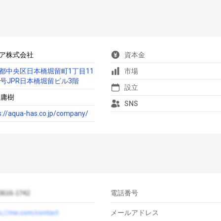
ア株式会社
資本金
都中央区日本橋堀留町1丁目11
市場
2号JPR日本橋堀留ビル3階
設立
 庸樹
SNS
s://aqua-has.co.jp/company/
電話番号
メールアドレス