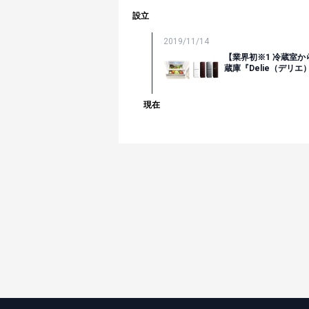
設立
2019/11/14
【業界初※1 冷蔵室か
蔵庫『Delie（デリ
現在