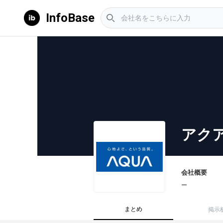
InfoBase
アク
会社概要
ー
まとめ
掲示