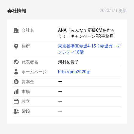
会社情報
2023/1/1 更新
会社名
ANA「みんなで応援CMを作ろ
う！」キャンペーンPR事務局
住所
東京都港区赤坂4-15-1赤坂ガーデ
ンシティ18階
代表者名
河村祐貴子
ホームページ
http://ana2020.jp
資本金
ー
市場
ー
設立
ー
SNS
ー