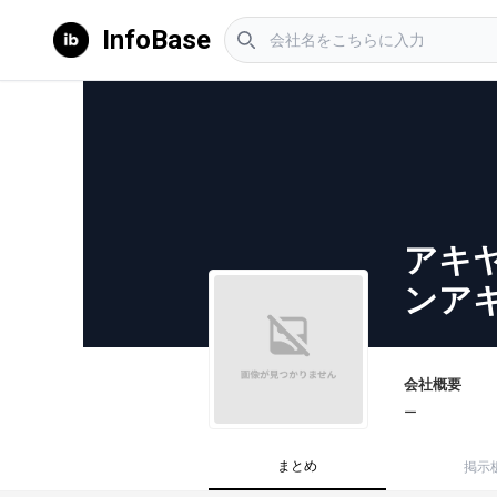
InfoBase
アキ
ンア
会社概要
ー
まとめ
掲示