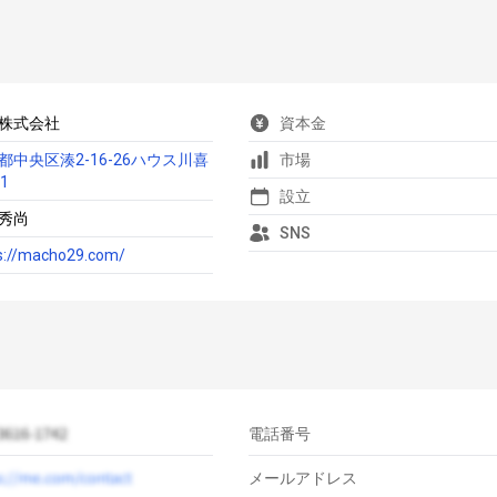
A株式会社
資本金
都中央区湊2-16-26ハウス川喜
市場
1
設立
秀尚
SNS
s://macho29.com/
電話番号
メールアドレス