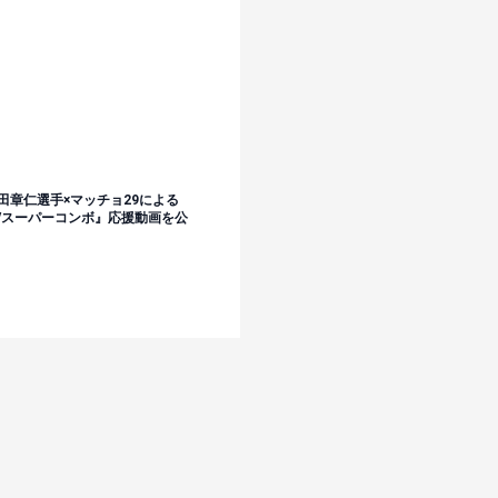
田章仁選手×マッチョ29による
/スーパーコンボ』応援動画を公