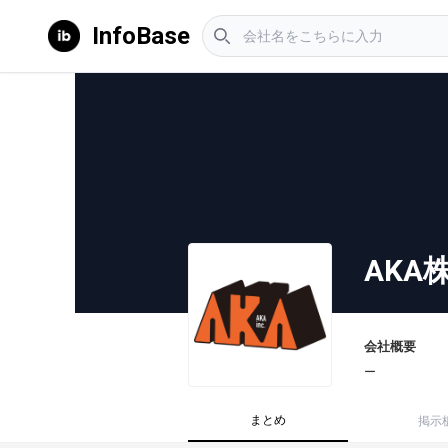
InfoBase
AKA
会社概要
ー
まとめ
掲示