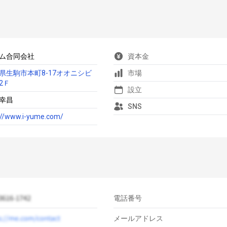
ム合同会社
資本金
県生駒市本町8-17オオニシビ
市場
2Ｆ
設立
幸昌
SNS
://www.i-yume.com/
電話番号
メールアドレス