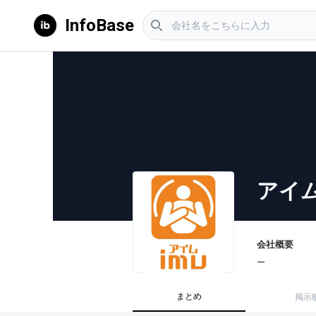
InfoBase
アイ
会社概要
ー
まとめ
掲示