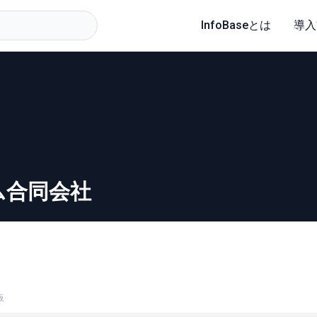
InfoBaseとは
導入
ム合同会社
板