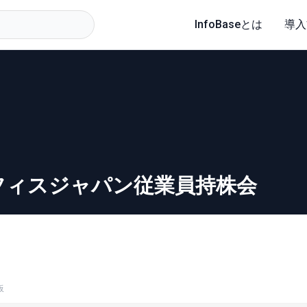
InfoBaseとは
導入
フィスジャパン従業員持株会
板