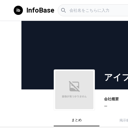
InfoBase
アイ
会社概要
ー
まとめ
掲示