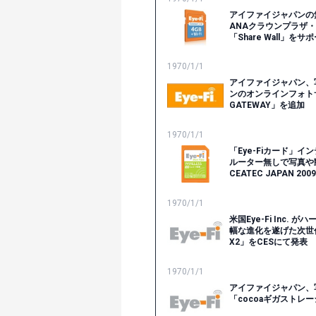
アイファイジャパンの
ANAクラウンプラザ
「Share Wall」をサ
1970/1/1
アイファイジャパン、
ンのオンラインフォトサ
GATEWAY」を追加
1970/1/1
「Eye-Fiカード」イン
ルーター無しで写真や
CEATEC JAPAN 
1970/1/1
米国Eye-Fi Inc.
幅な進化を遂げた次世代Eye
X2」をCESにて発表
1970/1/1
アイファイジャパン、
「cocoaギガストレ