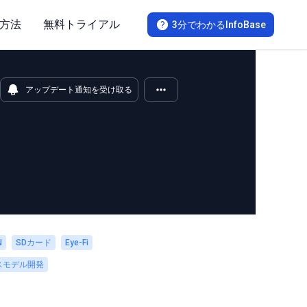
方法
無料トライアル
3分でわかるInfoBase
アップデート通知を受け取る
N
SDカード
Eye-Fi
スモデル開発