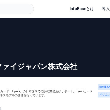
InfoBaseとは
導入
ファイジャパン株式会社
無線LA
Dカード「Eye-Fi」の日本国内での販売業務及びサポート、Eye-Fiカード
ビジネ
ネスモデルの開発を行っています。
板