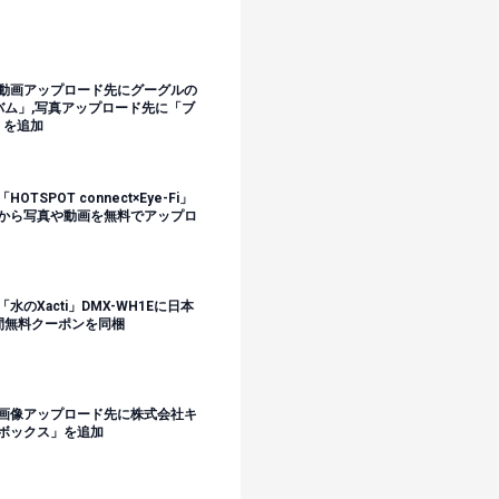
動画アップロード先にグーグルの
アルバム」,写真アップロード先に「ブ
」を追加
SPOT connect×Eye-Fi」
から写真や動画を無料でアップロ
「水のXacti」DMX-WH1Eに日本
間無料クーポンを同梱
画像アップロード先に株式会社キ
ボックス」を追加