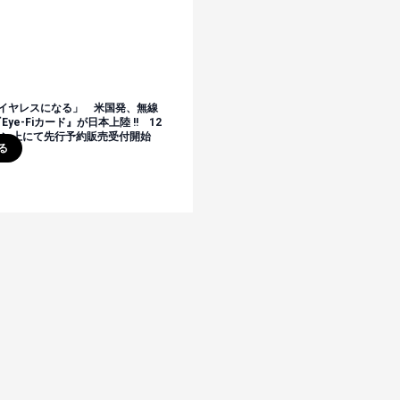
イヤレスになる」 米国発、無線
ye-Fiカード』が日本上陸 !! 12
ライン上にて先行予約販売受付開始
る