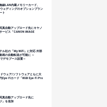
無線LAN内蔵メモリーカード、
・ウェディングのオプションプラン
ポート
写真自動アップロード先にキヤノ
ービス「CANON iMAGE
テル社の「My WiFi」に対応 外部
動画の自動転送が可能に ～
2009でデモブース設置～
 がハードウェア/ソフトウェアともに大
-Fiカード「8GB Eye-Fi Pro
写真自動アップロード先に
ージ」を追加