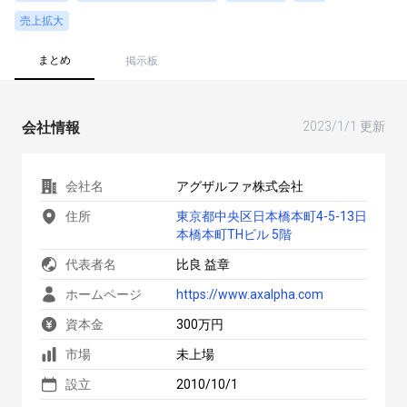
売上拡大
まとめ
掲示板
会社情報
2023/1/1 更新
会社名
アグザルファ株式会社
住所
東京都中央区日本橋本町4-5-13日
本橋本町THビル 5階
代表者名
比良 益章
ホームページ
https://www.axalpha.com
資本金
300万円
市場
未上場
設立
2010/10/1