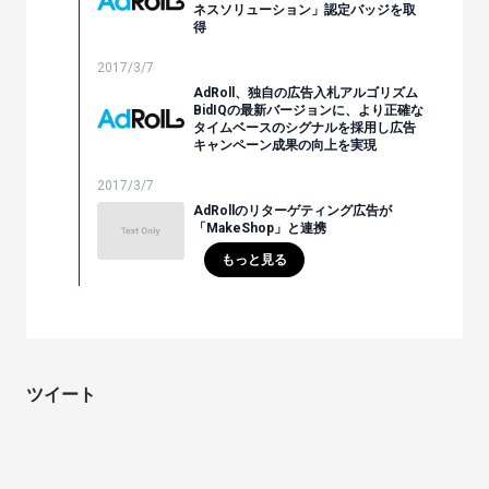
ネスソリューション」認定バッジを取
得
2017/3/7
AdRoll、独自の広告入札アルゴリズム
BidIQの最新バージョンに、より正確な
タイムベースのシグナルを採用し広告
キャンペーン成果の向上を実現
2017/3/7
AdRollのリターゲティング広告が
「MakeShop」と連携
もっと見る
ツイート