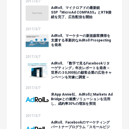
2017/3/7
AdRoll、マイクロアドの最新鋭
SSP『MicroAd COMPASS』とRTB接
続を完了、広告配信を開始
2017/3/7
AdRoll、マーケターの新規顧客獲得を
支援する革新的なAdRoll Prospecting
を発表
2017/3/7
AdRoll、「数字で見るFacebookリタ
ーゲティング」年次レポートを発表 ~
世界の３0,000社の顧客企業の広告キャ
ンペーンを対象に調査 ~
2017/3/7
米App Annie社、AdRollとMarketo Ad
Bridgeとの連携ソリューションを活用
し、成約率30%の増加を実現
2017/3/7
AdRoll、Facebookのマーケティング
パートナープログラム「スモールビジ