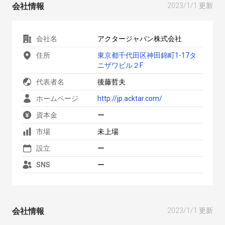
会社情報
2023/1/1 更新
会社名
アクタージャパン株式会社
住所
東京都千代田区神田錦町1-17タ
ニザワビル２F
代表者名
後藤哲夫
ホームページ
http://jp.acktar.com/
資本金
ー
市場
未上場
設立
ー
SNS
ー
会社情報
2023/1/1 更新