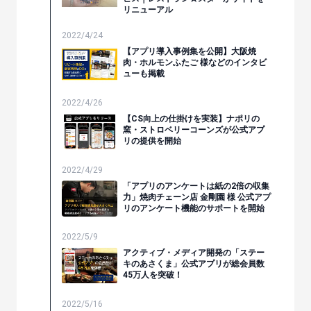
リニューアル
2022/4/24
【アプリ導入事例集を公開】大阪焼
肉・ホルモンふたご 様などのインタビ
ューも掲載
2022/4/26
【CS向上の仕掛けを実装】ナポリの
窯・ストロベリーコーンズが公式アプ
リの提供を開始
2022/4/29
「アプリのアンケートは紙の2倍の収集
力」焼肉チェーン店 金剛園 様 公式アプ
リのアンケート機能のサポートを開始
2022/5/9
アクティブ・メディア開発の「ステー
キのあさくま」公式アプリが総会員数
45万人を突破！
2022/5/16