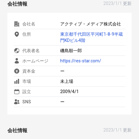
会社情報
2023/1/1 更新
会社名
アクティブ・メディア株式会社
住所
東京都千代田区平河町1-8-9半蔵
門KDビル4階
代表者名
磯島順一郎
ホームページ
https://res-star.com/
資本金
ー
市場
未上場
設立
2009/4/1
SNS
ー
会社情報
2023/1/1 更新