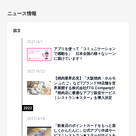
ニュース情報
設立
2021/4/1
アプリを使って「コミュニケーション
で感動を」 日本全国の様々なシーン
に届けています！
2021/9/22
【焼肉業界必見】「大阪焼肉・ホルモ
ン ふたご」など7ブランド98店舗を世
界展開する株式会社FTG Companyが
『焼肉店に最適なアプリ販促サービス
｜レストラン★スター』を導入決定
2022
2022/4/18
「飲食店のポイントカードをもっと楽
しくかんたんに」公式アプリ作成サー
ビス｜レストラン★スターがサイトを