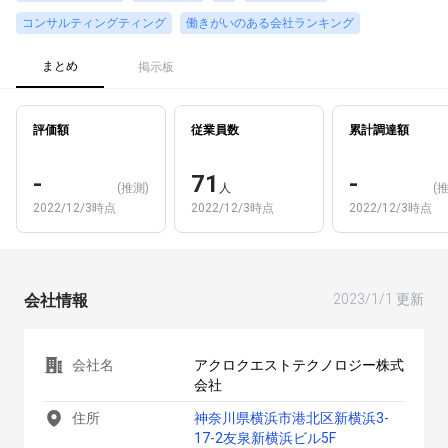
コンサルティングティング
働きがいのある会社ランキング
まとめ
掲示板
評価額
従業員数
累計調達額
-
71
-
(推測)
人
(
2022/12/3時点
2022/12/3時点
2022/12/3時点
会社情報
2023/1/1 更新
会社名
アクロクエストテクノロジー株式
会社
住所
神奈川県横浜市港北区新横浜3-
17-2友泉新横浜ビル5F