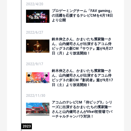
2022/4/20
プロゲーミングチーム「FAV gaming」
の活躍を応援するテレビCMを4月18日
より公開
2022/6/27
鈴木伸之さん、かまいたち濱家隆一さ
ん、山内健司さんが出演するアコム侍
ビッグ３の新CM『サウナ』篇が6月27
日（月）より放送開始！
2022/9/17
鈴木伸之さん、かまいたち濱家隆一さ
ん、山内健司さんが出演するアコム侍
ビッグ３の新CM『影武者』篇が9月17
日（土）より放送開始！
2022/11/30
アコムのテレビCM「侍ビッグ3」シリ
ーズに出演するかまいたちの濱家隆一
さんと山内健司さんがVket初登場でバ
ーチャルチャンバラ対決！
2023