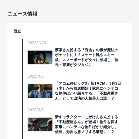
ニュース情報
設立
2022/1/20
濱家さん扮する『秀吉』の懐が魔法の
ポケットに！？スケート靴やスキー
板、スノーボードが次々に登場し、信
長・家康がタジタジに
2022/3/2
「アコム侍ビッグ3」新TVCM、3月3日
（木）から放送開始！家康にヘンテコ
な物件ばかり紹介する、「不動産屋さ
ん」として出演の人気芸人は誰！？
2022/3/5
新キャラクター、こがけんさん扮する
『不動産屋さん』が登場！物件を探す
家康にヘンテコな物件ばかり紹介し、
信長、秀吉も悪ノリする事態に！？