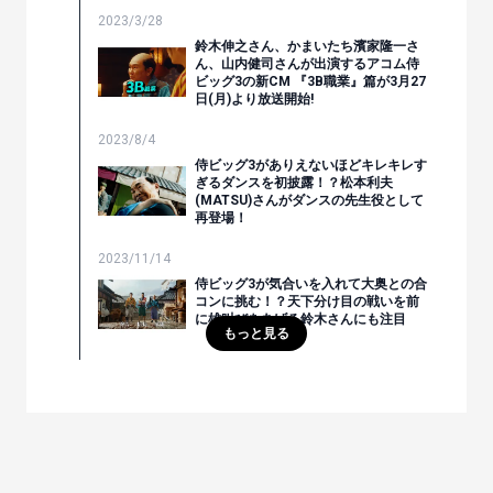
2023/3/28
鈴木伸之さん、かまいたち濱家隆一さ
ん、山内健司さんが出演するアコム侍
ビッグ3の新CM 『3B職業』篇が3月27
日(月)より放送開始!
2023/8/4
侍ビッグ3がありえないほどキレキレす
ぎるダンスを初披露！？松本利夫
(MATSU)さんがダンスの先生役として
再登場！
2023/11/14
侍ビッグ3が気合いを入れて大奥との合
コンに挑む！？天下分け目の戦いを前
に雄叫びをあげる鈴木さんにも注目
もっと見る