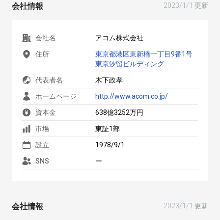
会社情報
2023/1/1 更新
会社名
アコム株式会社
住所
東京都港区東新橋一丁目9番1号
東京汐留ビルディング
代表者名
木下政孝
ホームページ
http://www.acom.co.jp/
資本金
638億3252万円
市場
東証1部
設立
1978/9/1
SNS
ー
会社情報
2023/1/1 更新