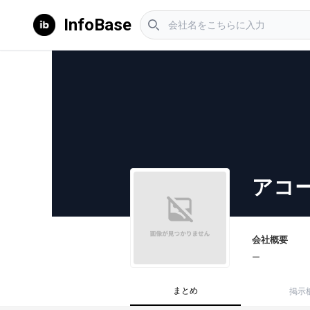
InfoBase
アコ
会社概要
ー
まとめ
掲示