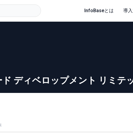
InfoBaseとは
導入
ード ディベロップメント リミテ
板