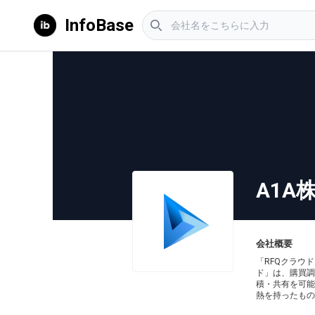
InfoBase
A1A
会社概要
「RFQクラウ
ド」は、購買調
積・共有を可能
熱を持ったもの