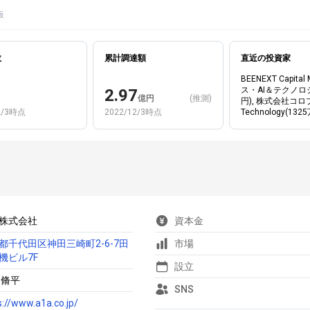
板
数
累計調達額
直近の投資家
BEENEXT Capital
ス・AI＆テクノロ
2.97
億円
(推測)
円), 株式会社コロプ
2/3時点
2022/12/3時点
Technology(132
A株式会社
資本金
都千代田区神田三崎町2-6-7田
市場
機ビル7F
設立
 脩平
SNS
s://www.a1a.co.jp/