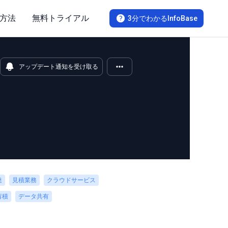
方法
無料トライアル
3分でわかるInfoBase
アップデート通知を受け取る
達
見積業務
クラウドサービス
蓄積
データ共有