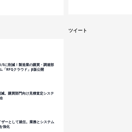
ツイート
1/5に削減！製造業の購買・調達部
ム「RFQクラウド」β版公開
に削減。購買部門向け見積査定システ
始
イザーとして就任。業務とシステム
を強化