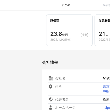
まとめ
掲示
評価額
従業員
23.8
21
億円
(推測)
人
2022/12/3時点
2022/1
会社情報
会社名
A1
住所
東京
中衡
代表者名
松原
ホームページ
http