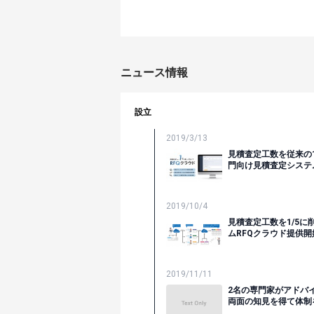
ニュース情報
設立
2019/3/13
見積査定工数を従来の
門向け見積査定システ
2019/10/4
見積査定工数を1/5
ムRFQクラウド提供開
2019/11/11
2名の専門家がアドバ
両面の知見を得て体制