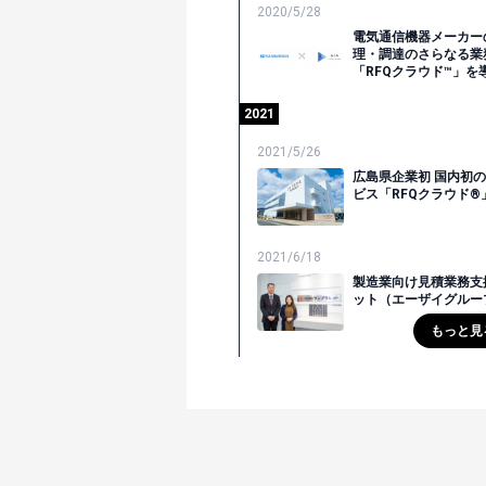
2020/5/28
電気通信機器メーカー
理・調達のさらなる業
「RFQクラウド™」を
2021
2021/5/26
広島県企業初 国内初
ビス「RFQクラウド®
2021/6/18
製造業向け見積業務支援
ット（エーザイグルー
もっと見