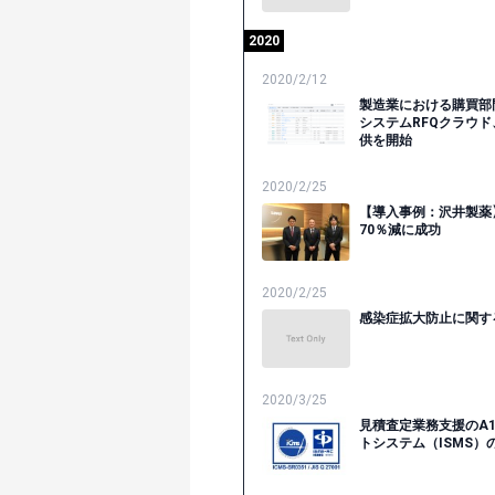
2020
2020/2/12
製造業における購買部
システムRFQクラウ
供を開始
2020/2/25
【導入事例：沢井製薬
70％減に成功
2020/2/25
感染症拡大防止に関す
2020/3/25
見積査定業務支援のA
トシステム（ISMS